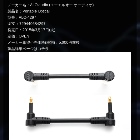
メーカー名：ALO audio (エーエルオー オーディオ)
製品名：Portable Optical
型番：ALO-4297
UPC：729440684297
発売日：2015年3月17日(火)
定価：OPEN
メーカー希望小売価格(税別)：5,000円前後
製品詳細ページは
コチラ