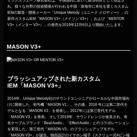
ミックスウェーブ株式会社は、中国国内に於いて経済特区として指定さ
れ、様々な分野の技術開発が行われる中国・珠海市に本社を置くカスタム
IEMの製造・開発メーカー「Unique Melody（ユニーク メロディー）」の
新作カスタムIEM「MASON V3+（メイソン V3+）」および「MENTOR
V3+（メンター V3+）」の発売を2019年12月6日より開始いたします。
MASON V3+
ブラッシュアップされた新カスタム
IEM「MASON V3+」
2014年、Unique Melody社のサウンドエンジニアがローカルな中国市場向
けに開発した、初号機「MASON V1」。その後、2016 年には第二世代モ
デルとなる「MASON V2」を発表し、2017年には第三世代モデル
「MASON V3」を発表。 そして2019年、サウンドレンジが改良され、有
名ケーブルブランド「Beat Audio」「Effect Audio」とのコラボレーション
を実現した、第三世代「MASON V3」のブラッシュアップモデル
「MASON V3+」が誕生。独自設計のイヤホン端子（スクリュー式4ピン端