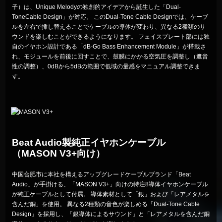
子）は、Unique Melodyの独創的アイデアから誕生した「Dual-
ToneCable Design」が対応。 このDual-Tone Cable Designでは、ケーブ
ルを左右で挿し替えることでケーブルの導体が変わり、異なる2種類のサ
ウンドを楽しむことができるようになります。 フェイスプレート部には独
自のイヤホン設計である「dB-Go Bass Enhancement Module」が搭載さ
れ、モジュールを前後に回すことで、鼓膜にかかる空気圧を調整し（遮音
性の調整）、0dBから5dBの範囲で低域の量感をマニュアル調整できま
す。
Beat Audio製純正イヤホンケーブル
（MASON V3+向け）
中国合肥市に本社を構えるアップグレードケーブルブランド「Beat
Audio」が手掛ける、「MASON V3+」向けの特注8導体イヤホンケーブル
が純正ケーブルとして付属。 導体素材として「銀」および「レアメタルを
含んだ銅」を使用。 異なる2種類の音色が楽しめる「Dual-Tone Cable
Design」を採用し、「銀導体によるサウンド」と「レアメタルを含んだ銅