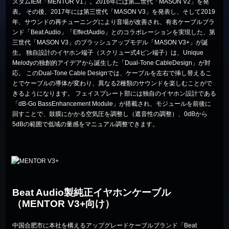
スタムIEM「MENTOR V1」。2016年には第二世代「MASON V2」を発
表。 その後、2017年には第三世代「MASON V3」を発表し、そして2019
年、サウンドの再チューニングにより音場が改善され、有名ケーブルブラ
ンド「Beat Audio」「EffectAudio」とのコラボレーションを実現した、第
三世代「MASON V3」のブラッシュアップモデル「MASON V3+」が誕
生。 独自設計のイヤホン端子（スクリュー式4ピン端子）は、Unique
Melodyの独創的アイデアから誕生した「Dual-Tone CableDesign」が対
応。 このDual-Tone Cable Designでは、ケーブルを左右で挿し替えるこ
とでケーブルの導体が変わり、異なる2種類のサウンドを楽しむことがで
きるようになります。 フェイスプレート部には独自のイヤホン設計である
「dB-Go BassEnhancement Module」が搭載され、モジュールを前後に
回すことで、鼓膜にかかる空気圧を調整し（遮音性の調整）、0dBから
5dBの範囲で低域の量感をマニュアル調整できます。
Beat Audio製純正イヤホンケーブル
（MENTOR V3+向け）
中国合肥市に本社を構えるアップグレードケーブルブランド「Beat