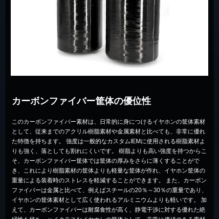
カーボンファイバー筐体の優位性
このカーボンファイバー素材は、日常的に身につけるイヤホンの筐体素材
として、従来までのアクリル樹脂素材や金属素材と比べても、非常に優れ
た特徴を持ちます。 強度は一般的なカスタムIEMに使用される樹脂素材よ
りも強く、落としても割れにくいです。 樹脂よりも高い強度を持つからこ
そ、カーボンファイバー筐体では筐体の厚みをさらに薄くすることがで
き、これにより樹脂素材の筐体よりも軽量な筐体が作れ、イヤホン筐体の
重量による装着時のストレスを軽減することができます。 また、カーボン
ファイバーは金属と比べて、例えばスチールの20％～30％の重量であり、
イヤホンの筐体素材として広く使われるアルミニウムよりも軽いです。 加
えて、カーボンファイバーは耐腐食性が高く、静電干渉に対する優れた絶