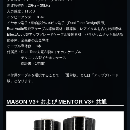
周波数特性：20Hz – 30kHz
入力感度：113dB
インピーダンス：18.9Ω
イヤホン端子：独自設計の4ピン端子（Dual-Tone Design採用）
Beat Audio製純正ケーブル導体素材：銀導体、レアメタルを含んだ銅導体
Effect Audio製アップグレードケーブル導体素材：パラジウムメッキ単結晶
銀導体、金銀銅の合金導体
ケーブル導体数 ：8本
付属品：Dual-Tone対応8導体イヤホンケーブル
チタニウム製イヤホンケース
保証書（1年間）
※付属ケーブルを選択することで、「通常版」または「アップグレード
版」となります。
MASON V3+ および MENTOR V3+ 共通