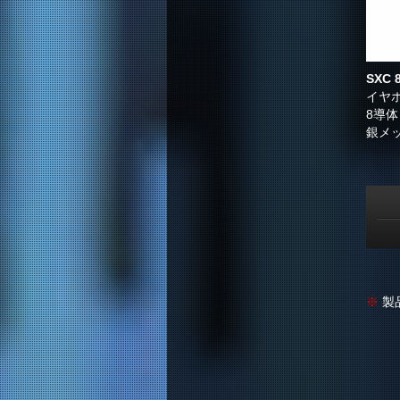
SXC 
イヤ
8導体
銀メ
※
製