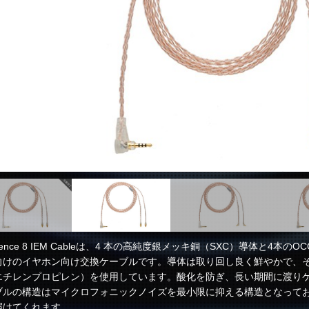
erence 8 IEM Cableは、4 本の高純度銀メッキ銅（SXC）導体と4
向けのイヤホン向け交換ケーブルです。導体は取り回し良く鮮やかで、そ
エチレンプロピレン）を使用しています。酸化を防ぎ、長い期間に渡り
ブルの構造はマイクロフォニックノイズを最小限に抑える構造となって
届けてくれます。