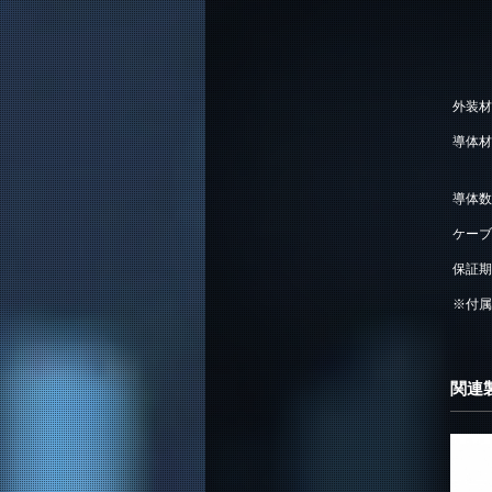
外装材
導体材
導体数
ケーブ
保証期
※付属
関連