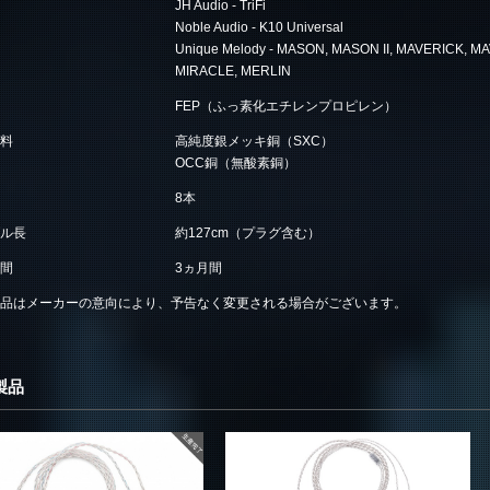
JH Audio - TriFi
Noble Audio - K10 Universal
Unique Melody - MASON, MASON II, MAVERICK, MAV
MIRACLE, MERLIN
FEP（ふっ素化エチレンプロピレン）
料
高純度銀メッキ銅（SXC）
OCC銅（無酸素銅）
8本
ル長
約127cm（プラグ含む）
間
3ヵ月間
品はメーカーの意向により、予告なく変更される場合がございます。
製品