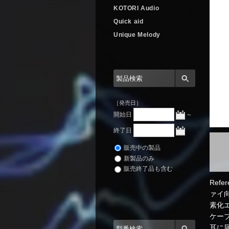
KOTORI Audio
Quick aid
Unique Melody
［発売日］
開始日
～
終了日
販売中の製品
新製品のみ
販売終了品も含む
Ref
ァイ
素化
ケー
耳に