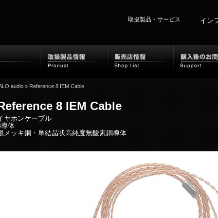
取扱製品・サービス
イン
ホーム
取扱製品情報
販売
ALO audio
»
Reference 8 IEM Cable
Reference 8 IEM Cable
イヤホンケーブル
8導体
銀メッキ銅・単結晶状高純度無酸素銅導体