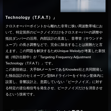
Technology（T.F.A.T）」
クロスオーバーポイントから離れた非常に狭い周波数帯域にお
いて、特定箇所のピークノイズだけをクロスオーバーの調整や
抵抗ダンパーの活用、内部設計の見直し、音導管（サウンドチ
ューブ）の長さ調整などで、完全に除去することは困難だと言
えます。この問題を解決するためUnique Melodyが考案した新技
術（特許出願中）が「Targeting Frequency Adjustment
Technology（T.F.A.T）」です。
この新技術は、大手BAメーカーであるKnowles社と共同開発し
た独自設計のセミオープン型BAドライバーをイヤホン筐体内に
設置し、音響設計上、意図していない「ピークノイズ」に対す
る特定の逆位相信号を発生させ、ピークノイズだけを消音させ
るという技術です。