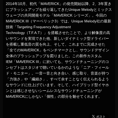
2014年10月、初代「MAVERICK」の発売開始以降、2、3年置き
にブラッシュアップを繰り返してきたUnique Melodyとミックス
ウェーブの共同開発モデル「MAVERICK シリーズ」。今回の
MAVERICK III（マーベリック3）では、Unique Melody社の最新
技術「Targeting Frequency Adjustment
Technology（T.F.A.T）」を搭載させたことで、より解像度の高
いサウンドを実現できた他、新しいダイナミック型ドライバー
を搭載し重低音の質を向上、そして、これまでに完成させた
「全てのMAVERICK」をベンチマークとし、サウンドデザイン
全体のブラッシュアップを図りました。この新作カスタム
IEM「MAVERICK III」に於いても、サウンドチューニングのコ
ンセプトはスタジオで聴いているかのような「ニア・フィール
ド・モニター」。一音一音と向き合い、感じ取り、音楽が持つ
「力強さ」や「繊細さ」、すべて余すことなく伝えられるよう
なサウンドに仕上げています。そして、ハイブリッド型イヤホ
ンとは感じさせないシームレスなサウンドチューニングが
MAVERICKにしかない「個性」の部分を魅せてくれます。