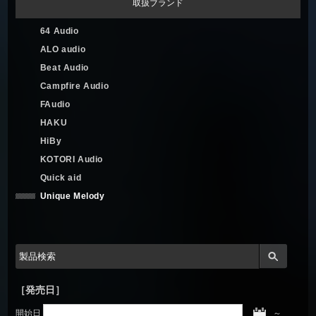
取扱ブランド
64 Audio
ALO audio
Beat Audio
Campfire Audio
FAudio
HAKU
HiBy
KOTORI Audio
Quick aid
Unique Melody
［発売日］
開始日
～