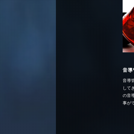
音導
音導
して
の音
事が