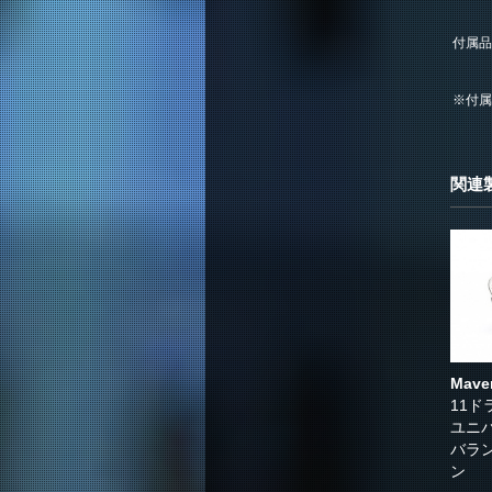
付属品
※付属
関連
Mave
11ド
ユニ
バラ
ン