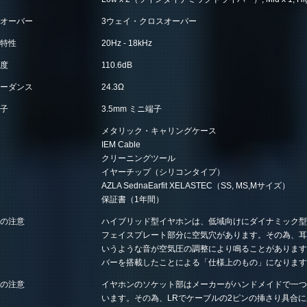
オーバー
3ウェイ・クロスオーバー
特性
20Hz - 18kHz
度
110.6dB
ーダンス
24.3Ω
子
3.5mm ミニ端子
メタリック・キャリングケース
IEM Cable
クリーニングツール
イヤーチップ（シリコンタイプ）
AZLA SednaEarfit XELASTEC（SS, MS,Mサイズ）
保証書（1年間）
の注意
ハイブリッド型イヤホンは、低域向けにダイナミック型
フェイスプレート部分に空気穴があります。その為、耳
いうような音が空気圧の調整により鳴ることがあります
バーを搭載したことによる「仕様上のもの」になります
の注意
イヤホンのソケット部はメーカーがハンドメイドで一つ
います。その為、LRでケーブルの2ピンの挿さり具合