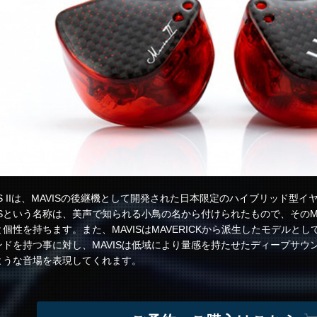
IS IIは、MAVISの後継機として開発された日本限定のハイブリッド型イ
VISという名称は、美声で知られる小鳥の名から付けられたもので、そのM
個性を持ちます。また、MAVISはMAVERICKから派生したモデルとして
ンドを持つ事に対し、MAVISは低域により量感を持たせたディープサウ
ような音場を表現してくれます。