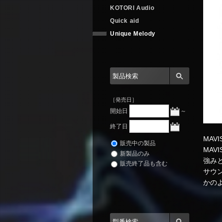
KOTORI Audio
Quick aid
Unique Melody
［発売日］
開始日
～
終了日
MAV
販売中の製品
MA
新製品のみ
強みと
販売終了品も含む
サウ
かの