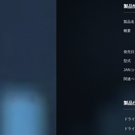
製品
製品名
概要
発売日
型式
JAN
関連ペ
製品
ドライ
ドライ