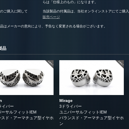
らは「仕様上のもの」になります。
のご購入に関して
当該製品の付属品は、当社オンラインストアにてご購入
販売ページ
品はメーカーの意向により、予告なく変更される場合がございます。
製品
n
Mirage
ライバー
3ドライバー
バーサルフィットIEM
ユニバーサルフィットIEM
ンスド・アーマチュア型イヤホ
バランスド・アーマチュア型イヤホ
ン