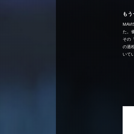
もう
MA
た。
その「
の過
いてい