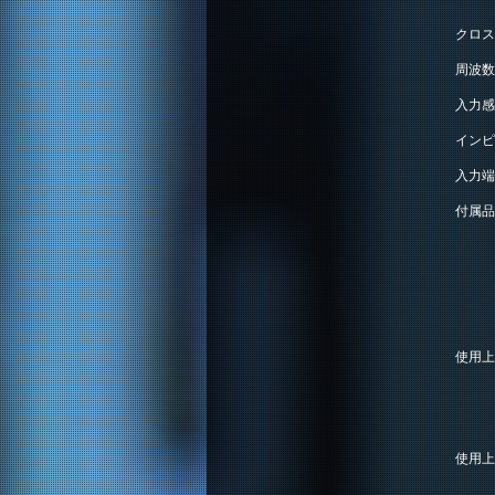
クロス
周波数
入力感
インピ
入力端
付属品
使用上
使用上