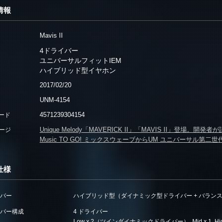
情報
Mavis II
4ドライバー
ユニバーサルフィットIEM
ハイブリッド型イヤホン
2017/02/20
UNM-4154
4571239304154
コード
Unique Melody「MAVERICK II」「MAVIS II」登場。開
ージ
Music TO GO! ミックスウェーブからUM ユニバーサル第二世代機、M
仕様
バー
ハイブリッド型（ダイナミック型ドライバー + バラン
バー構成
4 ドライバー
Low x 2（ツインダイナミックドライバー）, Mid x 1, High