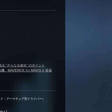
発者が語る “さらなる進化” のポイント
AVERICK IIとMAVIS II 登場
スド・アーマチュア型ドライバー）
 x 1