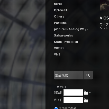
norxe
Optowell
Others
VIOS
Partilink
ワープ
ソフト
picturall (Analog Way)
Salrayworks
Stage Precision
VIOSO
VNS
［発売日］
開始日
～
終了日
販売中の製品