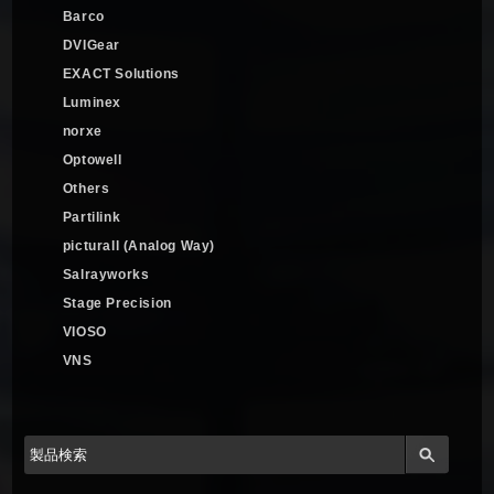
Barco
DVIGear
EXACT Solutions
Luminex
norxe
Optowell
Others
Partilink
picturall (Analog Way)
Salrayworks
Stage Precision
VIOSO
VNS