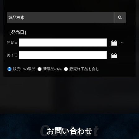
［発売日］
開始日
～
終了日
販売中の製品
新製品のみ
販売終了品も含む
Contact
お問い合わせ