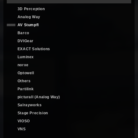
3D Perception
Analog Way
AV Stumpfl
Barco
DVIGear
EXACT Solutions
Luminex
norxe
Optowell
Others
Partilink
picturall (Analog Way)
Salrayworks
Stage Precision
VIOSO
VNS