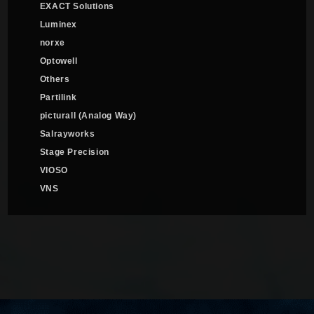
EXACT Solutions
Luminex
norxe
Optowell
Others
Partilink
picturall (Analog Way)
Salrayworks
Stage Precision
VIOSO
VNS