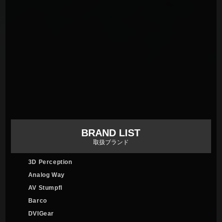
BRAND LIST
取扱ブランド
3D Perception
Analog Way
AV Stumpfl
Barco
DVIGear