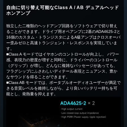
自由に切り替え可能なClass A / AB デュアルヘッド
ホンアンプ
独立した二種類のヘッドアンプ回路をソフトウェアで切り替え
ることができます。ドライブ用オペアンプに2基のADA4625-2と
16個のカスタム・トランジスタによるA級アンプはクロスオーバ
ー歪みゼロと高速トランジェント・レスポンスを実現していま
す。
■Class A モードではイヤホンのコントロールが向上し、 パワー
感、表現力の密度が増すと同時に、ドライバーのコントロール
（グリップ）が増し、どんなに複雑なパッセージがあっても、
フラグシップにふさわしいディテール表現とニュアンス、豊か
なサウンドを得ることができます。
■Class AB モードでは、ポータブルオーディオユーザーが満足で
きる音質レベルを維持しながら、より良いバッテリー持ちを可
能とし、発熱量を抑えます。