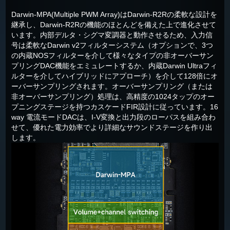
Darwin-MPA(Multiple PWM Array)はDarwin-R2Rの柔軟な設計を
継承し、Darwin-R2Rの機能のほとんどを備えた上で進化させて
います。内部デルタ・シグマ変調器と動作させるため、入力信
号は柔軟なDarwin v2フィルターシステム（オプションで、3つ
の内蔵NOSフィルターを介して様々なタイプの非オーバーサン
プリングDAC機能をエミュレートするか、内蔵Darwin Ultraフィ
ルターを介してハイブリッドにアプローチ）を介して128倍にオ
ーバーサンプリングされます。オーバーサンプリング（または
非オーバーサンプリング）処理は、高精度の1024タップのオー
プニングステージを持つカスケードFIR設計に従っています。16
way 電流モードDACは、I-V変換と出力段のローパスを組み合わ
せて、優れた電力効率でより詳細なサウンドステージを作り出
します。