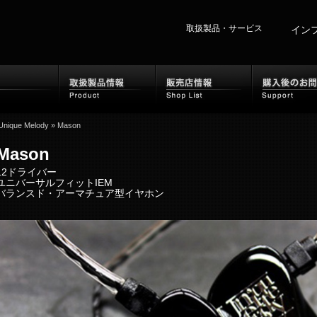
取扱製品・サービス
イン
ホーム
取扱製品情報
販売
Unique Melody
»
Mason
Mason
12ドライバー
ユニバーサルフィットIEM
バランスド・アーマチュア型イヤホン