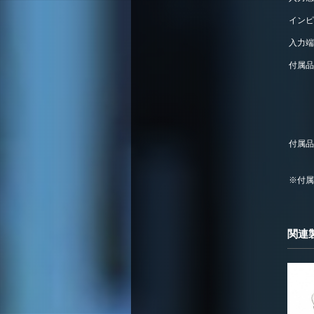
インピ
入力端
付属品
付属品
※付属
関連