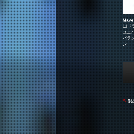
Mave
11ド
ユニ
バラ
ン
※
製