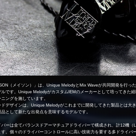
SON（メイソン）」は、Unique MelodyとMix Waveが共同開発
ルです。Unique MelodyがカスタムIEMのメーカーとして培って
ーニングを施しています。
ドデザインは、Unique Melodyがこれまでに開発してきた製品とは大きく異
製品として新たな出発点を意味するモデルです。
バーは全てバランスドアーマチュアドライバーで構成され、計12機（Low x 4, M
ます。個々のドライバーコントロールに高い技術力を要する多ドライバ