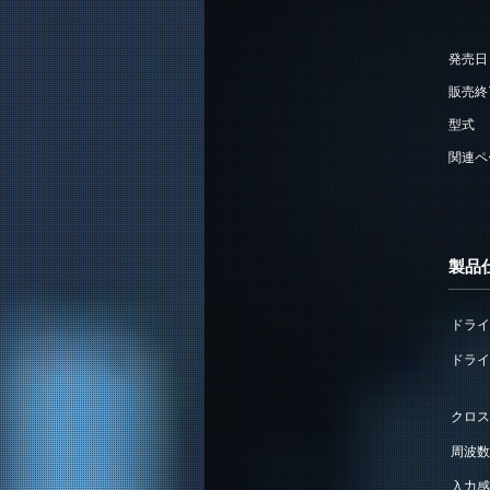
発売日
販売終
型式
関連ペ
製品
ドライ
ドライ
クロス
周波数
入力感