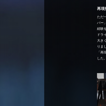
再現
ただ
バー
経験
ドラ
大き
りま
「再
した