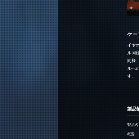
ケー
イヤホ
ル同
同様
ルへ
す。
製品
製品名
概要