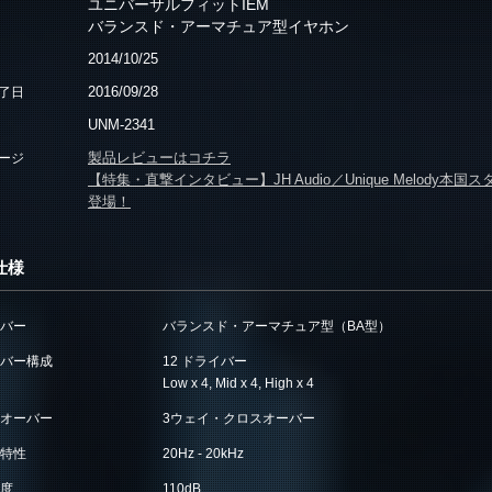
ユニバーサルフィットIEM
バランスド・アーマチュア型イヤホン
2014/10/25
2016/09/28
了日
UNM-2341
製品レビューはコチラ
ージ
【特集・直撃インタビュー】JH Audio／Unique Melod
登場！
仕様
バー
バランスド・アーマチュア型（BA型）
バー構成
12 ドライバー
Low x 4, Mid x 4, High x 4
オーバー
3ウェイ・クロスオーバー
特性
20Hz - 20kHz
度
110dB