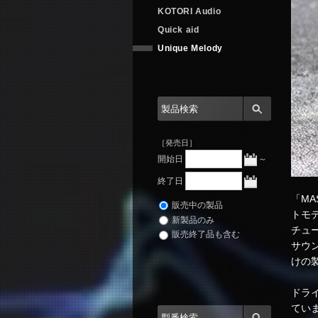
KOTORI Audio
Quick aid
Unique Melody
［発売日］
開始日
～
終了日
「MA
販売中の製品
トモデ
新製品のみ
チュ
販売終了品も含む
サウン
けの
ドライ
てい