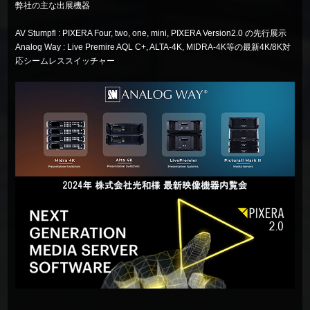
弊社の主な出展機器
AV Stumpfl
:
PIXERA Four
,
two
,
one
,
mini
,
PIXERA
Version2.0 の先行展示
Analog Way
:
Live Premire AQL C+
,
ALTA-4K
,
MIDRA-4K
等の最新4K/8K対
応シームレススイッチャー