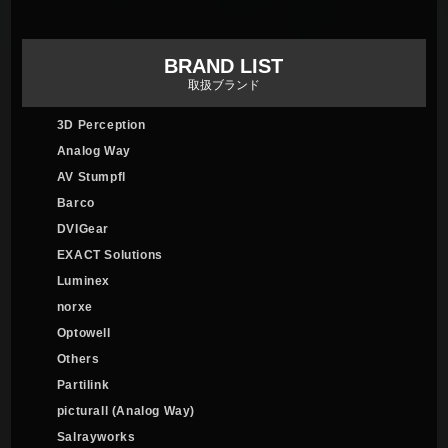
BRAND LIST
取扱ブランド
3D Perception
Analog Way
AV Stumpfl
Barco
DVIGear
EXACT Solutions
Luminex
norxe
Optowell
Others
Partilink
picturall (Analog Way)
Salrayworks