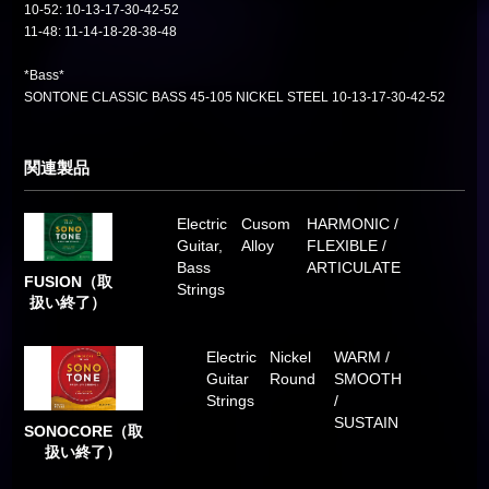
10-52: 10-13-17-30-42-52
11-48: 11-14-18-28-38-48
*Bass*
SONTONE CLASSIC BASS 45-105 NICKEL STEEL 10-13-17-30-42-52
関連製品
Electric
Cusom
HARMONIC /
Guitar,
Alloy
FLEXIBLE /
Bass
ARTICULATE
FUSION（取
Strings
扱い終了）
Electric
Nickel
WARM /
Guitar
Round
SMOOTH
Strings
/
SUSTAIN
SONOCORE（取
扱い終了）