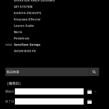
DISASTER AREA DESIGNS
GFI SYSTEM
KARIYA-PICKUPS
Kitazawa Effector
Lauren Audio
Meris
Pedaltrain
SonoTone Strings
SUSHI BOX FX
［発売日］
開始日
～
終了日