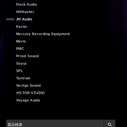
Flock Audio
HHHusher
JH Audio
Karno
Mercury Recording Equipment
Meris
PMC
Prism Sound
Soyuz
SPL
Tantrum
Vertigo Sound
VICTOR STUDIO
Voyage Audio