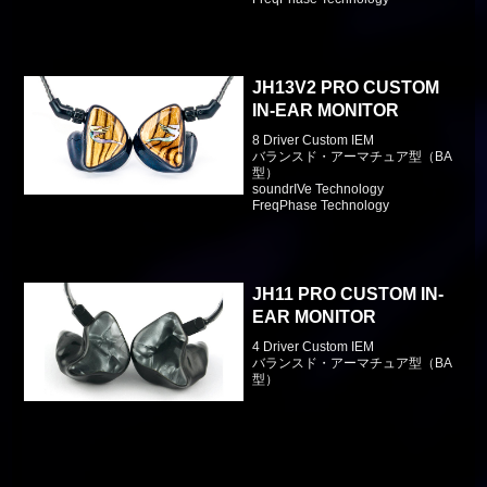
JH13V2 PRO CUSTOM
IN-EAR MONITOR
8 Driver Custom IEM
バランスド・アーマチュア型（BA
型）
soundrIVe Technology
FreqPhase Technology
JH11 PRO CUSTOM IN-
EAR MONITOR
4 Driver Custom IEM
バランスド・アーマチュア型（BA
型）