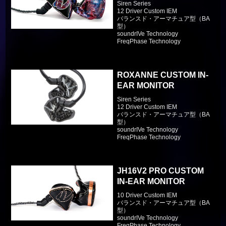
Siren Series
12 Driver Custom IEM
バランスド・アーマチュア型（BA
型）
soundrIVe Technology
FreqPhase Technology
ROXANNE CUSTOM IN-
EAR MONITOR
Siren Series
12 Driver Custom IEM
バランスド・アーマチュア型（BA
型）
soundrIVe Technology
FreqPhase Technology
JH16V2 PRO CUSTOM
IN-EAR MONITOR
10 Driver Custom IEM
バランスド・アーマチュア型（BA
型）
soundrIVe Technology
FreqPhase Technology