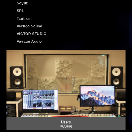
Soyuz
SPL
Tantrum
Vertigo Sound
VICTOR STUDIO
Voyage Audio
Users
導入事例