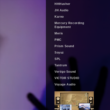
HHHusher
JH Audio
Karno
Mercury Recording
Equipment
Meris
PMC
Prism Sound
Soyuz
SPL
Tantrum
Vertigo Sound
VICTOR STUDIO
Voyage Audio