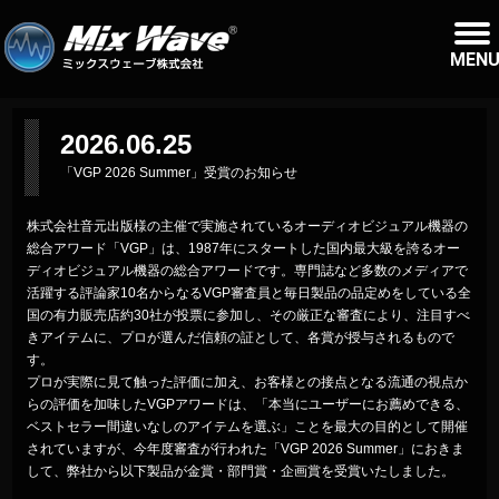
MEN
2026.06.25
「VGP 2026 Summer」受賞のお知らせ
株式会社音元出版様の主催で実施されているオーディオビジュアル機器の
総合アワード「VGP」は、1987年にスタートした国内最大級を誇るオー
ディオビジュアル機器の総合アワードです。専門誌など多数のメディアで
活躍する評論家10名からなるVGP審査員と毎日製品の品定めをしている全
国の有力販売店約30社が投票に参加し、その厳正な審査により、注目すべ
きアイテムに、プロが選んだ信頼の証として、各賞が授与されるもので
す。
プロが実際に見て触った評価に加え、お客様との接点となる流通の視点か
らの評価を加味したVGPアワードは、「本当にユーザーにお薦めできる、
ベストセラー間違いなしのアイテムを選ぶ」ことを最大の目的として開催
されていますが、今年度審査が行われた「VGP 2026 Summer」におきま
して、弊社から以下製品が金賞・部門賞・企画賞を受賞いたしました。